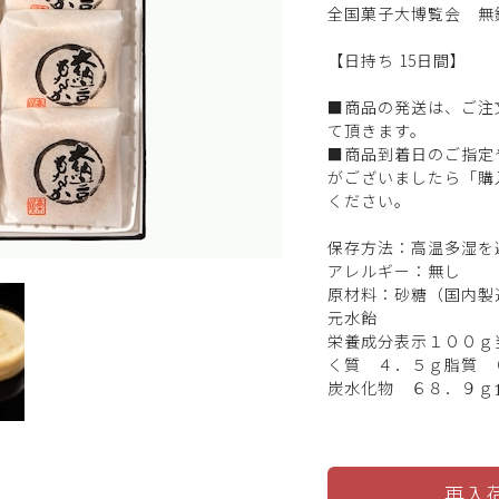
全国菓子大博覧会 無
【日持ち 15日間】
■商品の発送は、ご注
て頂きます。
■商品到着日のご指定
がございましたら「購
ください。
保存方法：高温多湿を
アレルギー：無し
原材料：砂糖（国内製
元水飴
栄養成分表示１００ｇ当
く質 ４．５ｇ脂質 
炭水化物 ６８．９ｇ
再入