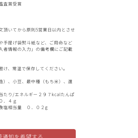
鑑査賞受賞
文頂いてから原則5営業日以内とさせ
や手提げ袋熨斗紙など、ご用命など
入者情報の入力」の備考欄にご記載
避け、常温で保存してください。
造）、小豆、最中種（もち米）、還
たり/エネルギー２９７kcalたんぱ
０．４ｇ
食塩相当量 ０．０２g
荷通知を希望する