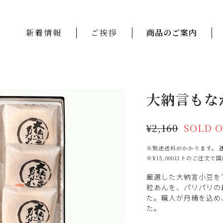
新着情報
ご挨拶
商品のご案内
大納言もな
¥2,160
SOLD 
※別途送料がかかります。
※¥15,000以上のご注文
厳選した大納言小豆を
粒あんを、パリパリの
た。職人が丹精を込め
た。